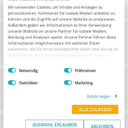
Wir verwenden Cookies, um Inhalte und Anzeigen zu
personalisieren, Funktionen für soziale Medien anbieten zu
können und die Zugriffe auf unsere Website zu analysieren.
Außerdem geben wir Informationen zu Ihrer Verwendung
Rådgivning
unserer Website an unsere Partner für soziale Medien,
Werbung und Analysen weiter. Unsere Partner führen diese
Informationen möglicherweise mit weiteren Daten
zusammen, die Sie ihnen bereitgestellt haben oder die sie im
Rahmen Ihrer Nutzung der Dienste gesammelt haben.
Einwilligungsauswahl
Impressum
|
Datenschutzbestimmungen
Notwendig
Präferenzen
Kundservice
Statistiken
Marketing
Details zeigen
ALLE ZULASSEN
What do you think of the price to
AUSWAHL ERLAUBEN
ABLEHNEN