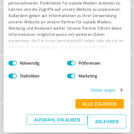
personalisieren, Funktionen für soziale Medien anbieten zu
können und die Zugriffe auf unsere Website zu analysieren.
Rådgivning
Außerdem geben wir Informationen zu Ihrer Verwendung
unserer Website an unsere Partner für soziale Medien,
Werbung und Analysen weiter. Unsere Partner führen diese
Informationen möglicherweise mit weiteren Daten
zusammen, die Sie ihnen bereitgestellt haben oder die sie im
Rahmen Ihrer Nutzung der Dienste gesammelt haben.
Einwilligungsauswahl
Impressum
|
Datenschutzbestimmungen
Kundservice
Notwendig
Präferenzen
Statistiken
Marketing
Details zeigen
ALLE ZULASSEN
What do you think of the cost to benefit
AUSWAHL ERLAUBEN
ratio?
ABLEHNEN