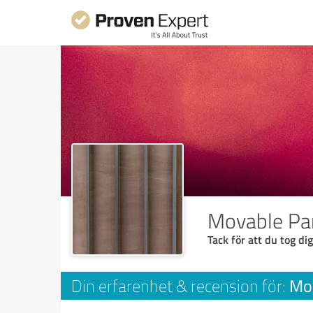
Movable Par
Tack för att du tog dig
Mov
Din erfarenhet & recension för: