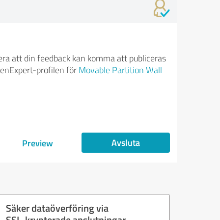
ra att din feedback kan komma att publiceras
enExpert-profilen för
Movable Partition Wall
Avsluta
Preview
Säker dataöverföring via
SSL-krypterade anslutningar