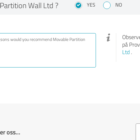
rtition Wall Ltd ?
YES
NO
Observe
på Prov
Ltd
.
r oss...