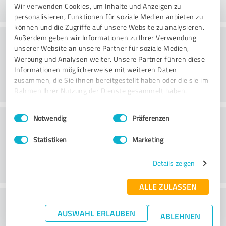
Wir verwenden Cookies, um Inhalte und Anzeigen zu
personalisieren, Funktionen für soziale Medien anbieten zu
können und die Zugriffe auf unsere Website zu analysieren.
Rådgivning
Außerdem geben wir Informationen zu Ihrer Verwendung
unserer Website an unsere Partner für soziale Medien,
Werbung und Analysen weiter. Unsere Partner führen diese
Informationen möglicherweise mit weiteren Daten
zusammen, die Sie ihnen bereitgestellt haben oder die sie im
Rahmen Ihrer Nutzung der Dienste gesammelt haben.
Einwilligungsauswahl
Impressum
|
Datenschutzbestimmungen
Kundeservice
Notwendig
Präferenzen
Statistiken
Marketing
Details zeigen
ALLE ZULASSEN
What do you think of the price to
AUSWAHL ERLAUBEN
ABLEHNEN
performance ratio?