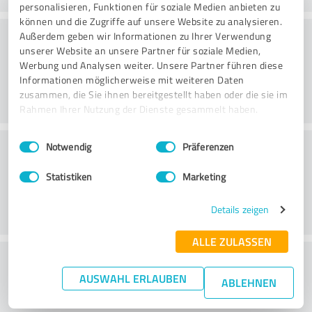
personalisieren, Funktionen für soziale Medien anbieten zu
können und die Zugriffe auf unsere Website zu analysieren.
Atmosfär
Außerdem geben wir Informationen zu Ihrer Verwendung
unserer Website an unsere Partner für soziale Medien,
Werbung und Analysen weiter. Unsere Partner führen diese
Informationen möglicherweise mit weiteren Daten
zusammen, die Sie ihnen bereitgestellt haben oder die sie im
Rahmen Ihrer Nutzung der Dienste gesammelt haben.
Einwilligungsauswahl
Impressum
|
Datenschutzbestimmungen
Rådgivning
Notwendig
Präferenzen
Statistiken
Marketing
Details zeigen
ALLE ZULASSEN
What do you think of the price to
AUSWAHL ERLAUBEN
performance ratio?
ABLEHNEN