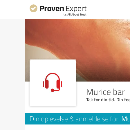
Murice bar
Tak for din tid. Din f
Mu
Din oplevelse & anmeldelse for: