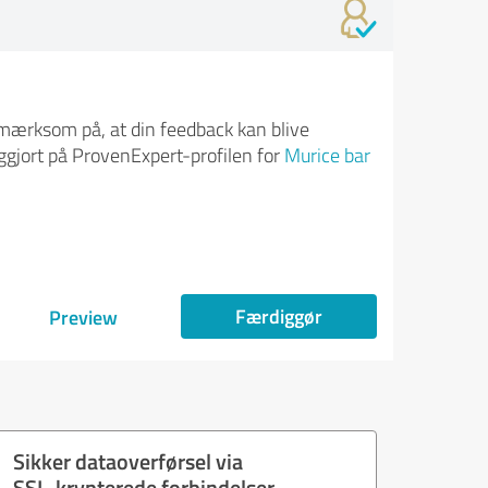
ærksom på, at din feedback kan blive
iggjort på ProvenExpert-profilen for
Murice bar
Færdiggør
Preview
Sikker dataoverførsel via
SSL-krypterede forbindelser