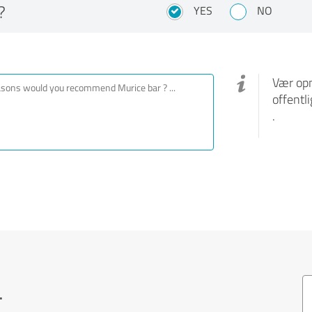
?
YES
NO
Vær opm
offentl
.
.