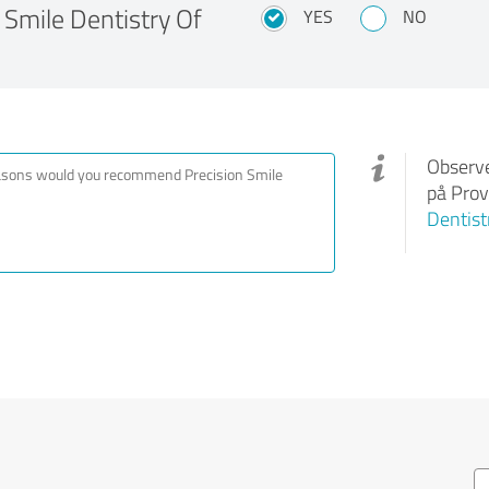
Smile Dentistry Of
YES
NO
Observe
på Prov
Dentist