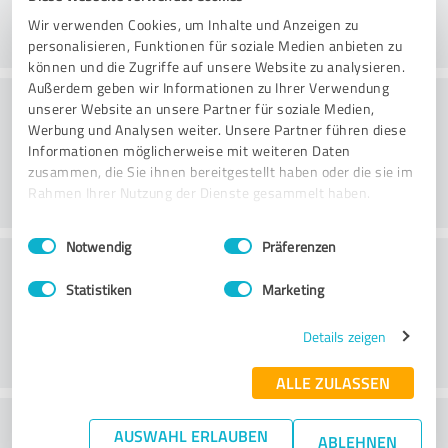
Wir verwenden Cookies, um Inhalte und Anzeigen zu
personalisieren, Funktionen für soziale Medien anbieten zu
können und die Zugriffe auf unsere Website zu analysieren.
Außerdem geben wir Informationen zu Ihrer Verwendung
Øvelse
unserer Website an unsere Partner für soziale Medien,
Werbung und Analysen weiter. Unsere Partner führen diese
Informationen möglicherweise mit weiteren Daten
zusammen, die Sie ihnen bereitgestellt haben oder die sie im
Rahmen Ihrer Nutzung der Dienste gesammelt haben.
Einwilligungsauswahl
Impressum
|
Datenschutzbestimmungen
Notwendig
Präferenzen
Service
Statistiken
Marketing
Details zeigen
ALLE ZULASSEN
What do you think of the cost to benefit
AUSWAHL ERLAUBEN
ABLEHNEN