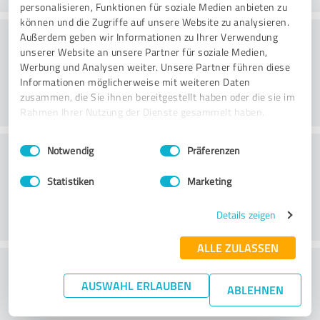
personalisieren, Funktionen für soziale Medien anbieten zu
können und die Zugriffe auf unsere Website zu analysieren.
Rådgivning
Außerdem geben wir Informationen zu Ihrer Verwendung
unserer Website an unsere Partner für soziale Medien,
Werbung und Analysen weiter. Unsere Partner führen diese
Informationen möglicherweise mit weiteren Daten
zusammen, die Sie ihnen bereitgestellt haben oder die sie im
Rahmen Ihrer Nutzung der Dienste gesammelt haben.
Einwilligungsauswahl
Impressum
|
Datenschutzbestimmungen
Kundservice
Notwendig
Präferenzen
Statistiken
Marketing
Details zeigen
ALLE ZULASSEN
Vad tycker du om förhållandet mellan pris
AUSWAHL ERLAUBEN
och prestanda?
ABLEHNEN