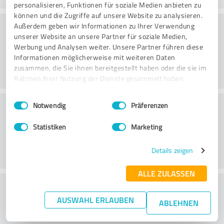
personalisieren, Funktionen für soziale Medien anbieten zu
können und die Zugriffe auf unsere Website zu analysieren.
Rådgivning
Außerdem geben wir Informationen zu Ihrer Verwendung
unserer Website an unsere Partner für soziale Medien,
Werbung und Analysen weiter. Unsere Partner führen diese
Informationen möglicherweise mit weiteren Daten
zusammen, die Sie ihnen bereitgestellt haben oder die sie im
Rahmen Ihrer Nutzung der Dienste gesammelt haben.
Einwilligungsauswahl
Impressum
|
Datenschutzbestimmungen
Kundeservice
Notwendig
Präferenzen
Statistiken
Marketing
Details zeigen
ALLE ZULASSEN
Hvad synes du om forholdet mellem pris
AUSWAHL ERLAUBEN
og ydelse?
ABLEHNEN