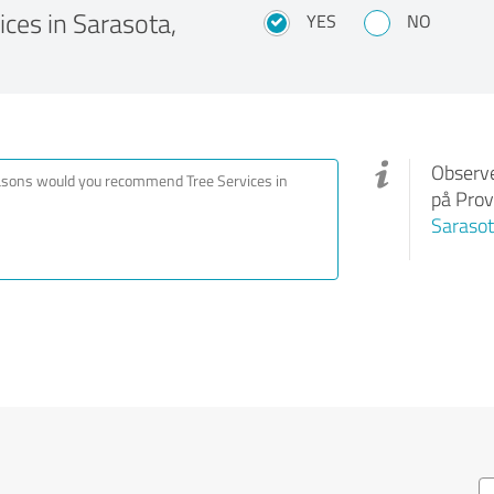
ces in Sarasota,
YES
NO
Observe
på Prov
Sarasot