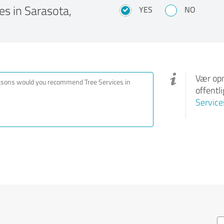
s in Sarasota,
YES
NO
Vær opm
offentl
Service