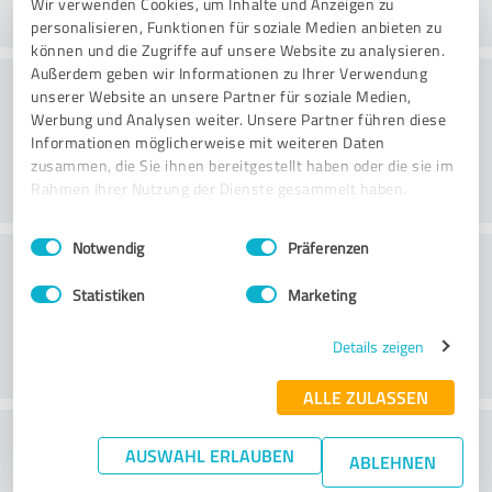
Wir verwenden Cookies, um Inhalte und Anzeigen zu
personalisieren, Funktionen für soziale Medien anbieten zu
können und die Zugriffe auf unsere Website zu analysieren.
Außerdem geben wir Informationen zu Ihrer Verwendung
Danışmanlık
unserer Website an unsere Partner für soziale Medien,
Werbung und Analysen weiter. Unsere Partner führen diese
Informationen möglicherweise mit weiteren Daten
zusammen, die Sie ihnen bereitgestellt haben oder die sie im
Rahmen Ihrer Nutzung der Dienste gesammelt haben.
Einwilligungsauswahl
Impressum
|
Datenschutzbestimmungen
Notwendig
Präferenzen
Müşteri Hizmetleri
Statistiken
Marketing
Details zeigen
ALLE ZULASSEN
Fiyat-performans oranı hakkında ne
AUSWAHL ERLAUBEN
ABLEHNEN
düşünüyorsunuz?