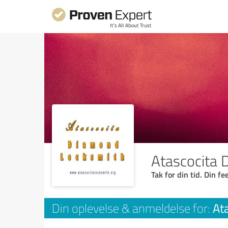
Atascocita
Tak for din tid. Din f
At
Din oplevelse & anmeldelse for: