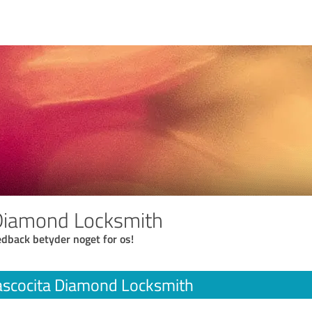
 Diamond Locksmith
eedback betyder noget for os!
ascocita Diamond Locksmith