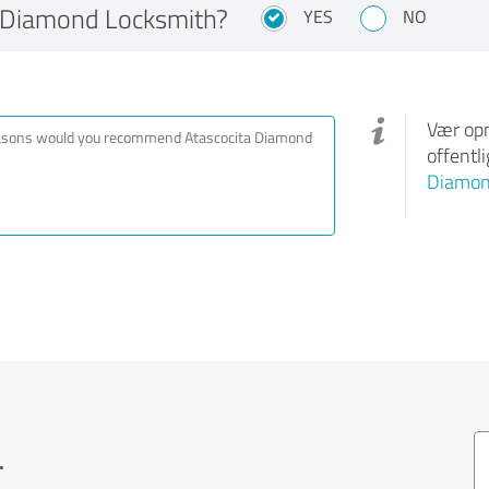
 Diamond Locksmith?
YES
NO
Vær opm
offentl
Diamon
.