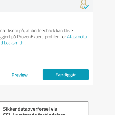
ærksom på, at din feedback kan blive
iggjort på ProvenExpert-profilen for
Atascocita
d Locksmith
.
Færdiggør
Preview
Sikker dataoverførsel via
SSL-krypterede forbindelser