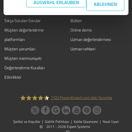
BILGI
HIZMET
AUSWAHL ERLAUBEN
ABLEHNEN
Blog
Basın
Sıkça Sorulan Sorular
Bülten
Müşteri değerlendirme
Online demo
platformları
Uzman değerlendirmesi
Müşteri yorumları
Uzman rehberi
Müşteri memnuniyeti
Değerlendirme Kuralları
Etkinlikler
7103
ProvenExpert.com'daki Yorumlar
ProvenExpert.com
Şartlar ve Koşullar
|
Gizlilik Politikası
|
Kalite Güvencesi
|
Yasal Uyarı
©
2011 - 2026 Expert Systems
AG