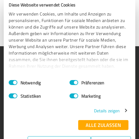
buradayız (CEST ).
Diese Webseite verwendet Cookies
Wir verwenden Cookies, um Inhalte und Anzeigen zu
İletişime geçin
personalisieren, Funktionen für soziale Medien anbieten zu
können und die Zugriffe auf unsere Website zu analysieren.
Außerdem geben wir Informationen zu Ihrer Verwendung
unserer Website an unsere Partner für soziale Medien,
Werbung und Analysen weiter. Unsere Partner führen diese
Informationen möglicherweise mit weiteren Daten
ÜRÜN
HAKKIMIZDA
zusammen, die Sie ihnen bereitgestellt haben oder die sie im
Rahmen Ihrer Nutzung der Dienste gesammelt haben.
Güven Mühürleri
Neden ProvenExpert?
Müşteri Anketleri
Şirketimiz
Einwilligungsauswahl
Impressum
|
Datenschutzbestimmungen
Notwendig
Präferenzen
Avantajlar
Ekip
Statistiken
Marketing
Kurumsal Paket
Kariyer
İş Ortaklığı Programı
Müşteri Yorumları
Details zeigen
Ödüller
İletişim
ALLE ZULASSEN