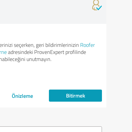
rinizi seçerken, geri bildirimlerinizin
Roofer
rne
adresindeki ProvenExpert profilinde
nabileceğini unutmayın.
Bitirmek
Önizleme