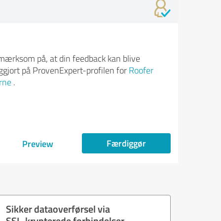
ærksom på, at din feedback kan blive
iggjort på ProvenExpert-profilen for
Roofer
rne
.
Færdiggør
Preview
Sikker dataoverførsel via
SSL-krypterede forbindelser