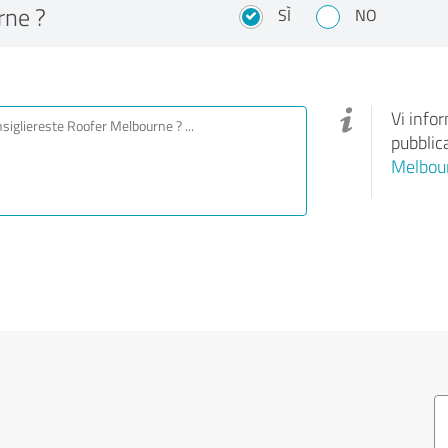
ne ?
SÌ
NO
Vi info
pubblic
Melbou