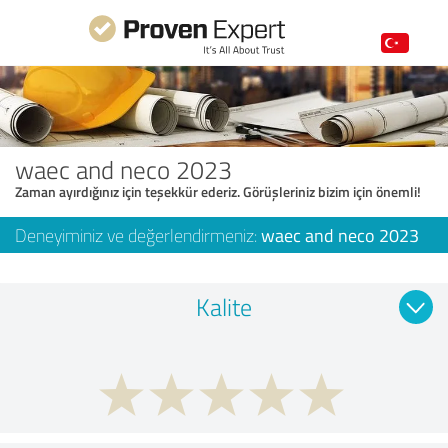
waec and neco 2023
Zaman ayırdığınız için teşekkür ederiz. Görüşleriniz bizim için önemli!
Deneyiminiz ve değerlendirmeniz:
waec and neco 2023
Kalite