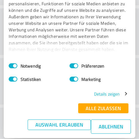
personalisieren, Funktionen für soziale Medien anbieten zu
können und die Zugriffe auf unsere Website zu analysieren.
Danışmanlık
Außerdem geben wir Informationen zu Ihrer Verwendung
unserer Website an unsere Partner für soziale Medien,
Werbung und Analysen weiter. Unsere Partner führen diese
Informationen möglicherweise mit weiteren Daten
zusammen, die Sie ihnen bereitgestellt haben oder die sie im
Rahmen Ihrer Nutzung der Dienste gesammelt haben.
Einwilligungsauswahl
Impressum
|
Datenschutzbestimmungen
Müşteri Hizmetleri
Notwendig
Präferenzen
Statistiken
Marketing
Details zeigen
ALLE ZULASSEN
Fiyat/performans oranı hakkında ne
AUSWAHL ERLAUBEN
düşünüyorsunuz?
ABLEHNEN