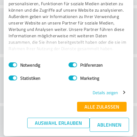
personalisieren, Funktionen für soziale Medien anbieten zu
können und die Zugriffe auf unsere Website zu analysieren.
Consulting
Außerdem geben wir Informationen zu Ihrer Verwendung
unserer Website an unsere Partner für soziale Medien,
Werbung und Analysen weiter. Unsere Partner führen diese
Informationen möglicherweise mit weiteren Daten
zusammen, die Sie ihnen bereitgestellt haben oder die sie im
Rahmen Ihrer Nutzung der Dienste gesammelt haben.
Einwilligungsauswahl
Impressum
|
Datenschutzbestimmungen
Klantenservice
Notwendig
Präferenzen
Statistiken
Marketing
Details zeigen
ALLE ZULASSEN
Wat vind je van de prijs-
AUSWAHL ERLAUBEN
prestatieverhouding?
ABLEHNEN