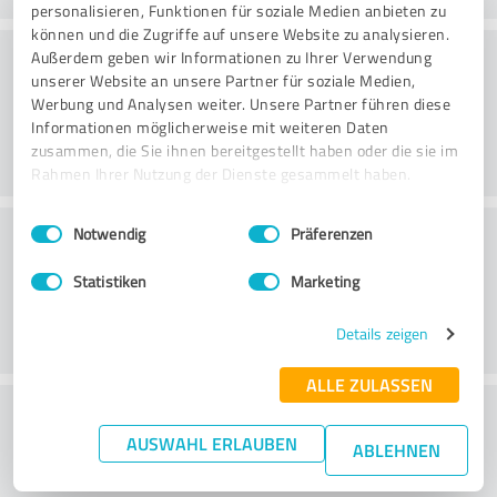
personalisieren, Funktionen für soziale Medien anbieten zu
können und die Zugriffe auf unsere Website zu analysieren.
Rådgivning
Außerdem geben wir Informationen zu Ihrer Verwendung
unserer Website an unsere Partner für soziale Medien,
Werbung und Analysen weiter. Unsere Partner führen diese
Informationen möglicherweise mit weiteren Daten
zusammen, die Sie ihnen bereitgestellt haben oder die sie im
Rahmen Ihrer Nutzung der Dienste gesammelt haben.
Einwilligungsauswahl
Impressum
|
Datenschutzbestimmungen
Kundservice
Notwendig
Präferenzen
Statistiken
Marketing
Details zeigen
ALLE ZULASSEN
What do you think of the price to
AUSWAHL ERLAUBEN
performance ratio?
ABLEHNEN