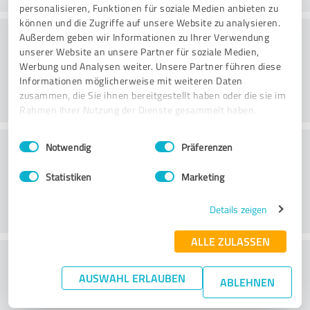
personalisieren, Funktionen für soziale Medien anbieten zu
können und die Zugriffe auf unsere Website zu analysieren.
Beratung
Außerdem geben wir Informationen zu Ihrer Verwendung
unserer Website an unsere Partner für soziale Medien,
Werbung und Analysen weiter. Unsere Partner führen diese
Informationen möglicherweise mit weiteren Daten
zusammen, die Sie ihnen bereitgestellt haben oder die sie im
Rahmen Ihrer Nutzung der Dienste gesammelt haben.
Einwilligungsauswahl
Impressum
|
Datenschutzbestimmungen
Kundenservice
Notwendig
Präferenzen
Statistiken
Marketing
Details zeigen
ALLE ZULASSEN
Wie beurteilen Sie das
AUSWAHL ERLAUBEN
Preis-/Leistungsverhältnis?
ABLEHNEN