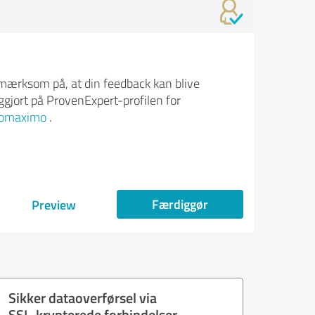
ærksom på, at din feedback kan blive
iggjort på ProvenExpert-profilen for
omaximo
.
Færdiggør
Preview
Sikker dataoverførsel via
SSL-krypterede forbindelser