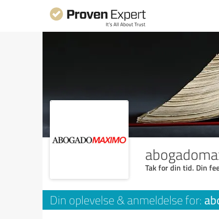
abogadoma
Tak for din tid. Din f
ab
Din oplevelse & anmeldelse for: