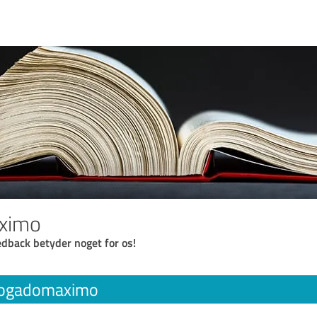
ximo
eedback betyder noget for os!
ogadomaximo