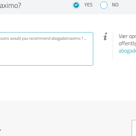
aximo?
YES
NO
Vær opm
offentl
abogad
.