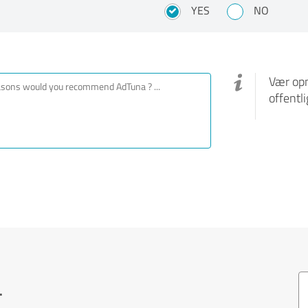
YES
NO
Vær opm
offentl
.