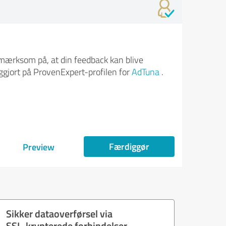
ærksom på, at din feedback kan blive
iggjort på ProvenExpert-profilen for
AdTuna
.
Færdiggør
Preview
Sikker dataoverførsel via
SSL-krypterede forbindelser