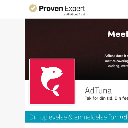
AdTuna
Tak for din tid. Din f
Ad
Din oplevelse & anmeldelse for: