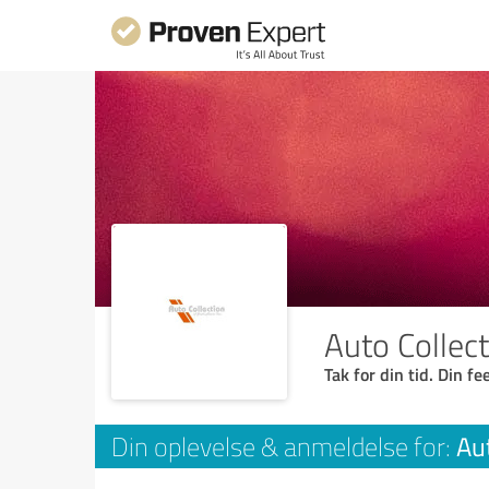
Auto Collec
Tak for din tid. Din f
Au
Din oplevelse & anmeldelse for: