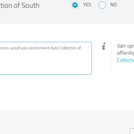
tion of South
YES
NO
Vær opm
offentl
Collect