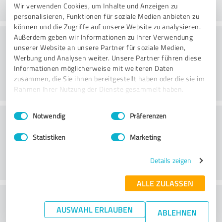
Wir verwenden Cookies, um Inhalte und Anzeigen zu
personalisieren, Funktionen für soziale Medien anbieten zu
können und die Zugriffe auf unsere Website zu analysieren.
Rådgivning
Außerdem geben wir Informationen zu Ihrer Verwendung
unserer Website an unsere Partner für soziale Medien,
Werbung und Analysen weiter. Unsere Partner führen diese
Informationen möglicherweise mit weiteren Daten
zusammen, die Sie ihnen bereitgestellt haben oder die sie im
Rahmen Ihrer Nutzung der Dienste gesammelt haben.
Einwilligungsauswahl
Impressum
|
Datenschutzbestimmungen
Kundeservice
Notwendig
Präferenzen
Statistiken
Marketing
Details zeigen
ALLE ZULASSEN
What do you think of the price to
AUSWAHL ERLAUBEN
ABLEHNEN
performance ratio?