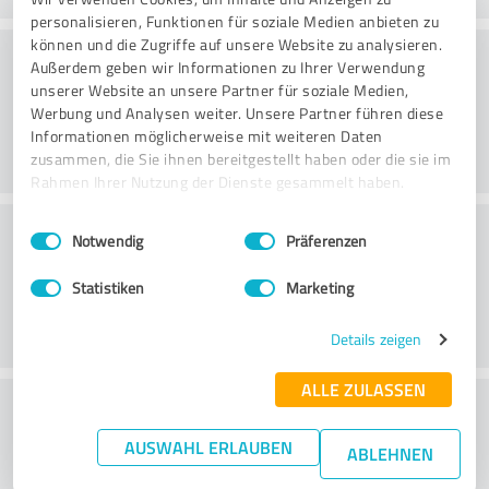
personalisieren, Funktionen für soziale Medien anbieten zu
können und die Zugriffe auf unsere Website zu analysieren.
Rådgivning
Außerdem geben wir Informationen zu Ihrer Verwendung
unserer Website an unsere Partner für soziale Medien,
Werbung und Analysen weiter. Unsere Partner führen diese
Informationen möglicherweise mit weiteren Daten
zusammen, die Sie ihnen bereitgestellt haben oder die sie im
Rahmen Ihrer Nutzung der Dienste gesammelt haben.
Kundeservice
Einwilligungsauswahl
Impressum
|
Datenschutzbestimmungen
Notwendig
Präferenzen
Statistiken
Marketing
Details zeigen
ALLE ZULASSEN
What do you think of the price to
performance ratio?
AUSWAHL ERLAUBEN
ABLEHNEN