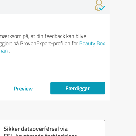
ærksom på, at din feedback kan blive
iggjort på ProvenExpert-profilen for
Beauty Box
bhan
.
Færdiggør
Preview
Sikker dataoverførsel via
SSL-krypterede forbindelser