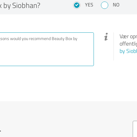
 by Siobhan?
YES
NO
Vær opm
offentl
by Sio
.