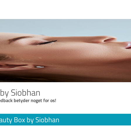
 by Siobhan
eedback betyder noget for os!
auty Box by Siobhan