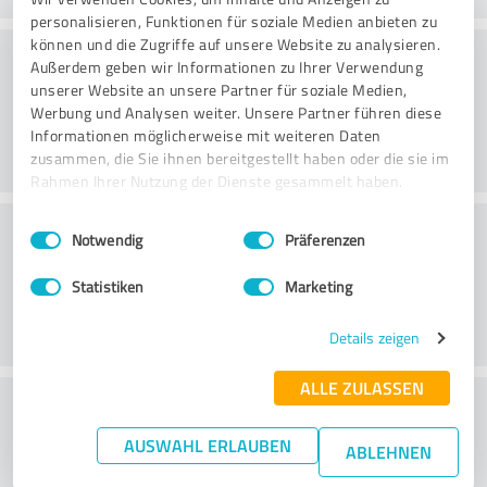
personalisieren, Funktionen für soziale Medien anbieten zu
können und die Zugriffe auf unsere Website zu analysieren.
Rådgivning
Außerdem geben wir Informationen zu Ihrer Verwendung
unserer Website an unsere Partner für soziale Medien,
Werbung und Analysen weiter. Unsere Partner führen diese
Informationen möglicherweise mit weiteren Daten
zusammen, die Sie ihnen bereitgestellt haben oder die sie im
Rahmen Ihrer Nutzung der Dienste gesammelt haben.
Kundeservice
Einwilligungsauswahl
Impressum
|
Datenschutzbestimmungen
Notwendig
Präferenzen
Statistiken
Marketing
Details zeigen
ALLE ZULASSEN
What do you think of the price to
performance ratio?
AUSWAHL ERLAUBEN
ABLEHNEN