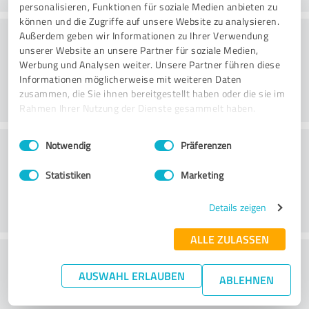
personalisieren, Funktionen für soziale Medien anbieten zu
können und die Zugriffe auf unsere Website zu analysieren.
Rådgivning
Außerdem geben wir Informationen zu Ihrer Verwendung
unserer Website an unsere Partner für soziale Medien,
Werbung und Analysen weiter. Unsere Partner führen diese
Informationen möglicherweise mit weiteren Daten
zusammen, die Sie ihnen bereitgestellt haben oder die sie im
Rahmen Ihrer Nutzung der Dienste gesammelt haben.
Einwilligungsauswahl
Impressum
|
Datenschutzbestimmungen
Kundeservice
Notwendig
Präferenzen
Statistiken
Marketing
Details zeigen
ALLE ZULASSEN
What do you think of the price to
AUSWAHL ERLAUBEN
performance ratio?
ABLEHNEN