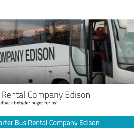
 Rental Company Edison
eedback betyder noget for os!
arter Bus Rental Company Edison