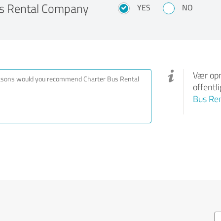
s Rental Company
YES
NO
Vær opm
offentl
Bus Re