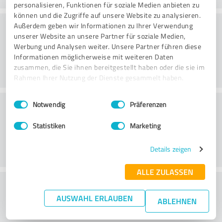
personalisieren, Funktionen für soziale Medien anbieten zu
können und die Zugriffe auf unsere Website zu analysieren.
Rådgivning
Außerdem geben wir Informationen zu Ihrer Verwendung
unserer Website an unsere Partner für soziale Medien,
Werbung und Analysen weiter. Unsere Partner führen diese
Informationen möglicherweise mit weiteren Daten
zusammen, die Sie ihnen bereitgestellt haben oder die sie im
Rahmen Ihrer Nutzung der Dienste gesammelt haben.
Einwilligungsauswahl
Impressum
|
Datenschutzbestimmungen
Kundeservice
Notwendig
Präferenzen
Statistiken
Marketing
Details zeigen
ALLE ZULASSEN
What do you think of the price to
AUSWAHL ERLAUBEN
performance ratio?
ABLEHNEN