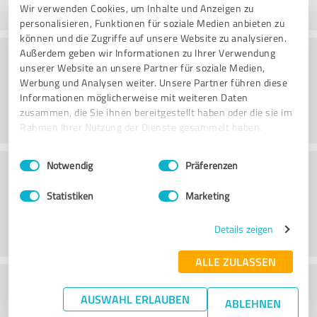
Wir verwenden Cookies, um Inhalte und Anzeigen zu
personalisieren, Funktionen für soziale Medien anbieten zu
können und die Zugriffe auf unsere Website zu analysieren.
Rådgivning
Außerdem geben wir Informationen zu Ihrer Verwendung
unserer Website an unsere Partner für soziale Medien,
Werbung und Analysen weiter. Unsere Partner führen diese
Informationen möglicherweise mit weiteren Daten
zusammen, die Sie ihnen bereitgestellt haben oder die sie im
Rahmen Ihrer Nutzung der Dienste gesammelt haben.
Einwilligungsauswahl
Impressum
|
Datenschutzbestimmungen
Kundeservice
Notwendig
Präferenzen
Statistiken
Marketing
Details zeigen
ALLE ZULASSEN
What do you think of the price to
AUSWAHL ERLAUBEN
ABLEHNEN
performance ratio?