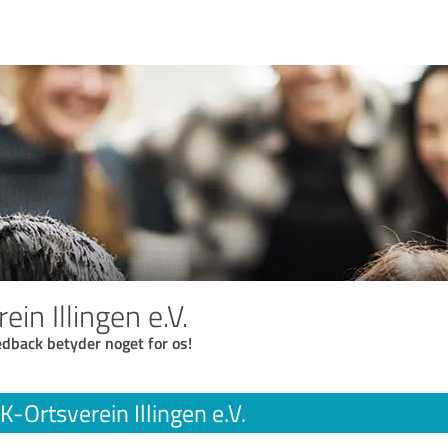
in Illingen e.V.
eedback betyder noget for os!
-Ortsverein Illingen e.V.