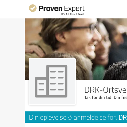
DRK-Ortsvere
Tak for din tid. Din f
DRK
Din oplevelse & anmeldelse for: