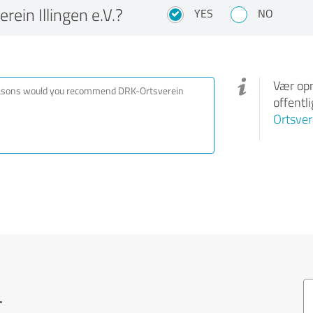
in Illingen e.V.?
YES
NO
Vær opm
offentl
Ortsvere
.