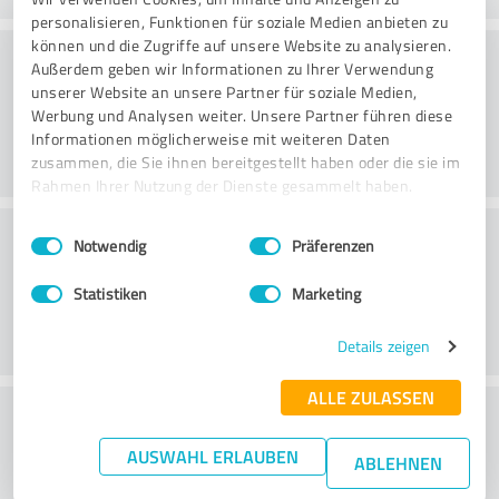
personalisieren, Funktionen für soziale Medien anbieten zu
können und die Zugriffe auf unsere Website zu analysieren.
Rådgivning
Außerdem geben wir Informationen zu Ihrer Verwendung
unserer Website an unsere Partner für soziale Medien,
Werbung und Analysen weiter. Unsere Partner führen diese
Informationen möglicherweise mit weiteren Daten
zusammen, die Sie ihnen bereitgestellt haben oder die sie im
Rahmen Ihrer Nutzung der Dienste gesammelt haben.
Kundeservice
Einwilligungsauswahl
Impressum
|
Datenschutzbestimmungen
Notwendig
Präferenzen
Statistiken
Marketing
Details zeigen
ALLE ZULASSEN
What do you think of the price to
performance ratio?
AUSWAHL ERLAUBEN
ABLEHNEN