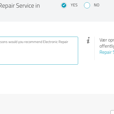
pair Service in
YES
NO
Vær opm
offentl
Repair 