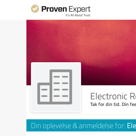
Electronic R
Tak for din tid. Din f
Ele
Din oplevelse & anmeldelse for: