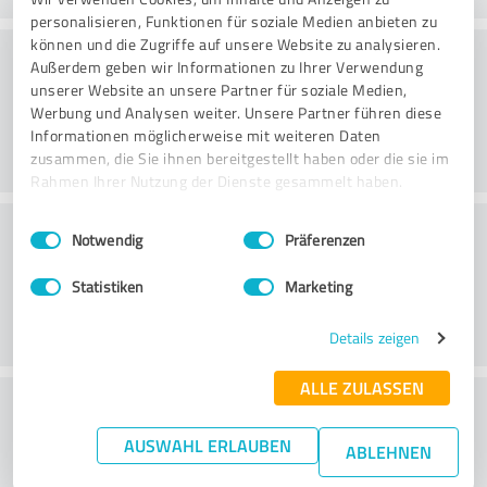
personalisieren, Funktionen für soziale Medien anbieten zu
können und die Zugriffe auf unsere Website zu analysieren.
Rådgivning
Außerdem geben wir Informationen zu Ihrer Verwendung
unserer Website an unsere Partner für soziale Medien,
Werbung und Analysen weiter. Unsere Partner führen diese
Informationen möglicherweise mit weiteren Daten
zusammen, die Sie ihnen bereitgestellt haben oder die sie im
Rahmen Ihrer Nutzung der Dienste gesammelt haben.
Kundeservice
Einwilligungsauswahl
Impressum
|
Datenschutzbestimmungen
Notwendig
Präferenzen
Statistiken
Marketing
Details zeigen
ALLE ZULASSEN
What do you think of the price to
performance ratio?
AUSWAHL ERLAUBEN
ABLEHNEN