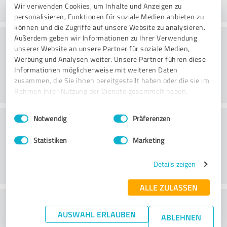
Wir verwenden Cookies, um Inhalte und Anzeigen zu
personalisieren, Funktionen für soziale Medien anbieten zu
können und die Zugriffe auf unsere Website zu analysieren.
Service
Außerdem geben wir Informationen zu Ihrer Verwendung
unserer Website an unsere Partner für soziale Medien,
Werbung und Analysen weiter. Unsere Partner führen diese
Informationen möglicherweise mit weiteren Daten
zusammen, die Sie ihnen bereitgestellt haben oder die sie im
Rahmen Ihrer Nutzung der Dienste gesammelt haben.
Einwilligungsauswahl
Impressum
|
Datenschutzbestimmungen
Beliggenhed
Notwendig
Präferenzen
Statistiken
Marketing
Details zeigen
ALLE ZULASSEN
What do you think of the price to
AUSWAHL ERLAUBEN
ABLEHNEN
performance ratio?