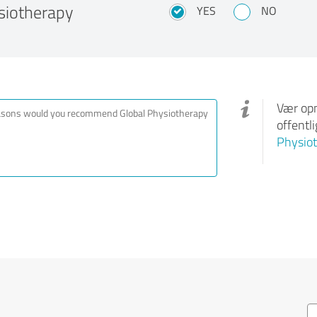
siotherapy
YES
NO
Vær opm
offentl
Physiot