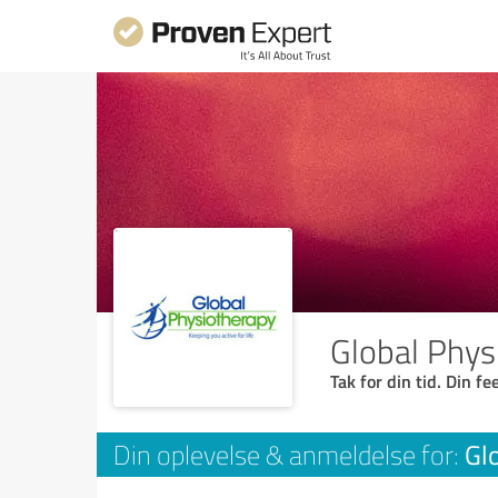
Global Phys
Tak for din tid. Din f
Gl
Din oplevelse & anmeldelse for: