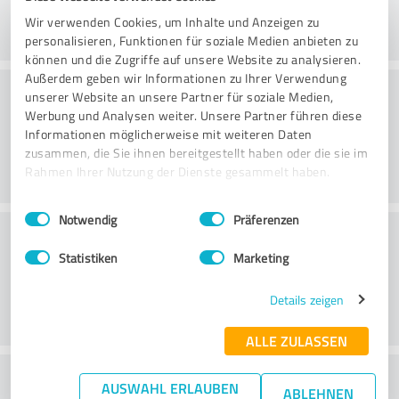
Wir verwenden Cookies, um Inhalte und Anzeigen zu
personalisieren, Funktionen für soziale Medien anbieten zu
können und die Zugriffe auf unsere Website zu analysieren.
Außerdem geben wir Informationen zu Ihrer Verwendung
Rådgivning
unserer Website an unsere Partner für soziale Medien,
Werbung und Analysen weiter. Unsere Partner führen diese
Informationen möglicherweise mit weiteren Daten
zusammen, die Sie ihnen bereitgestellt haben oder die sie im
Rahmen Ihrer Nutzung der Dienste gesammelt haben.
Einwilligungsauswahl
Impressum
|
Datenschutzbestimmungen
Notwendig
Präferenzen
Kundeservice
Statistiken
Marketing
Details zeigen
ALLE ZULASSEN
What do you think of the price to
AUSWAHL ERLAUBEN
ABLEHNEN