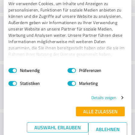
Wir verwenden Cookies, um Inhalte und Anzeigen zu
personalisieren, Funktionen für soziale Medien anbieten zu
können und die Zugriffe auf unsere Website zu analysieren.
Rådgivning
Außerdem geben wir Informationen zu Ihrer Verwendung
unserer Website an unsere Partner für soziale Medien,
Werbung und Analysen weiter. Unsere Partner führen diese
Informationen möglicherweise mit weiteren Daten
zusammen, die Sie ihnen bereitgestellt haben oder die sie im
Rahmen Ihrer Nutzung der Dienste gesammelt haben.
Einwilligungsauswahl
Impressum
|
Datenschutzbestimmungen
Kundeservice
Notwendig
Präferenzen
Statistiken
Marketing
Details zeigen
ALLE ZULASSEN
What do you think of the price to
AUSWAHL ERLAUBEN
ABLEHNEN
performance ratio?