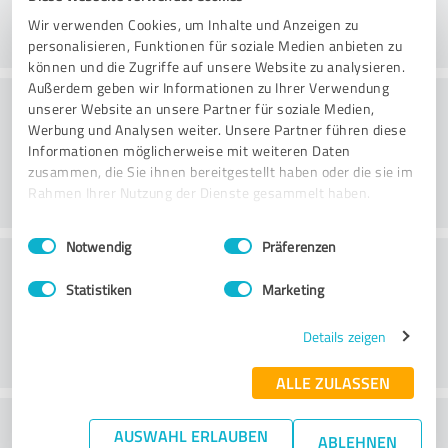
Wir verwenden Cookies, um Inhalte und Anzeigen zu
personalisieren, Funktionen für soziale Medien anbieten zu
können und die Zugriffe auf unsere Website zu analysieren.
Außerdem geben wir Informationen zu Ihrer Verwendung
Øvelse
unserer Website an unsere Partner für soziale Medien,
Werbung und Analysen weiter. Unsere Partner führen diese
Informationen möglicherweise mit weiteren Daten
zusammen, die Sie ihnen bereitgestellt haben oder die sie im
Rahmen Ihrer Nutzung der Dienste gesammelt haben.
Einwilligungsauswahl
Impressum
|
Datenschutzbestimmungen
Notwendig
Präferenzen
Service
Statistiken
Marketing
Details zeigen
ALLE ZULASSEN
What do you think of the cost to benefit
AUSWAHL ERLAUBEN
ABLEHNEN