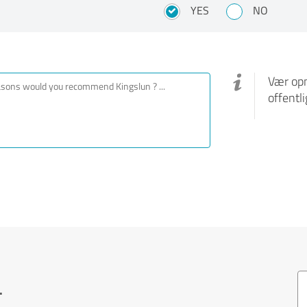
YES
NO
Vær opm
offentl
.