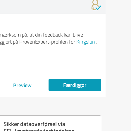
ærksom på, at din feedback kan blive
iggjort på ProvenExpert-profilen for
Kingslun
.
Færdiggør
Preview
Sikker dataoverførsel via
SSL-krypterede forbindelser