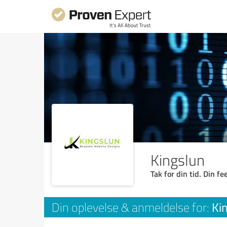
Kingslun
Tak for din tid. Din f
Ki
Din oplevelse & anmeldelse for: