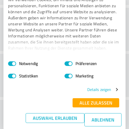
personalisieren, Funktionen für soziale Medien anbieten zu
können und die Zugriffe auf unsere Website zu analysieren.
Rådgivning
Außerdem geben wir Informationen zu Ihrer Verwendung
unserer Website an unsere Partner für soziale Medien,
Werbung und Analysen weiter. Unsere Partner führen diese
Informationen möglicherweise mit weiteren Daten
zusammen, die Sie ihnen bereitgestellt haben oder die sie im
Rahmen Ihrer Nutzung der Dienste gesammelt haben.
Kundeservice
Einwilligungsauswahl
Impressum
|
Datenschutzbestimmungen
Notwendig
Präferenzen
Statistiken
Marketing
Details zeigen
ALLE ZULASSEN
What do you think of the price to
performance ratio?
AUSWAHL ERLAUBEN
ABLEHNEN