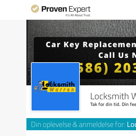
Locksmith 
Tak for din tid. Din f
Lo
Din oplevelse & anmeldelse for: