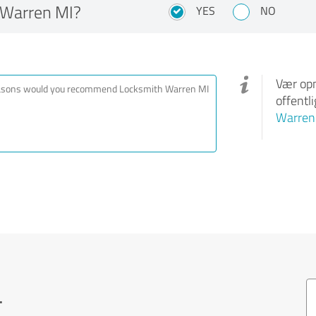
Warren MI?
YES
NO
Vær opm
offentl
Warren
.