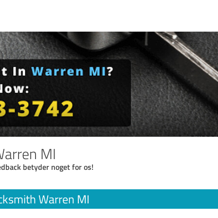
Warren MI
eedback betyder noget for os!
cksmith Warren MI