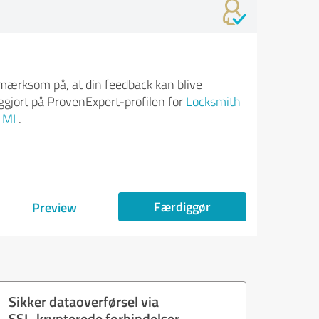
ærksom på, at din feedback kan blive
iggjort på ProvenExpert-profilen for
Locksmith
 MI
.
Færdiggør
Preview
Sikker dataoverførsel via
SSL-krypterede forbindelser