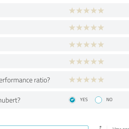
performance ratio?
hubert?
YES
NO