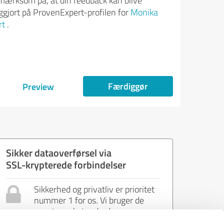
ærksom på, at din feedback kan blive
iggjort på ProvenExpert-profilen for
Monika
rt
.
Færdiggør
Preview
Sikker dataoverførsel via
SSL-krypterede forbindelser
Sikkerhed og privatliv er prioritet
nummer 1 for os. Vi bruger de
nyeste webstandarder og
kontroller for at garantere dit