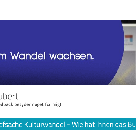
ubert
eedback betyder noget for mig!
efsache Kulturwandel - Wie hat Ihnen das Bu