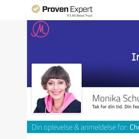
Monika Sch
Tak for din tid. Din f
Ch
Din oplevelse & anmeldelse for: