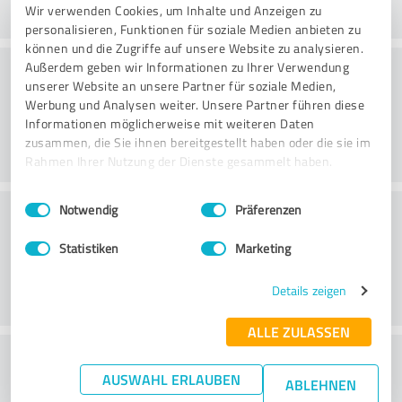
Wir verwenden Cookies, um Inhalte und Anzeigen zu
personalisieren, Funktionen für soziale Medien anbieten zu
können und die Zugriffe auf unsere Website zu analysieren.
Rådgivning
Außerdem geben wir Informationen zu Ihrer Verwendung
unserer Website an unsere Partner für soziale Medien,
Werbung und Analysen weiter. Unsere Partner führen diese
Informationen möglicherweise mit weiteren Daten
zusammen, die Sie ihnen bereitgestellt haben oder die sie im
Rahmen Ihrer Nutzung der Dienste gesammelt haben.
Einwilligungsauswahl
Impressum
|
Datenschutzbestimmungen
Kundeservice
Notwendig
Präferenzen
Statistiken
Marketing
Details zeigen
ALLE ZULASSEN
What do you think of the price to
AUSWAHL ERLAUBEN
ABLEHNEN
performance ratio?