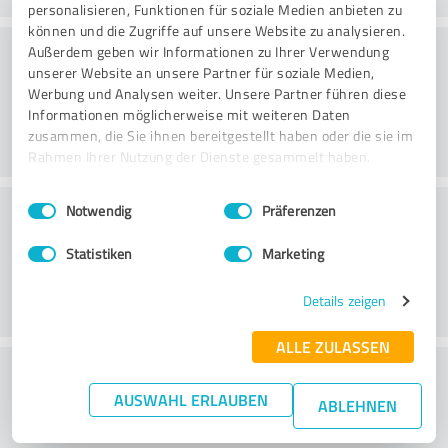
personalisieren, Funktionen für soziale Medien anbieten zu
können und die Zugriffe auf unsere Website zu analysieren.
Rådgivning
Außerdem geben wir Informationen zu Ihrer Verwendung
unserer Website an unsere Partner für soziale Medien,
Werbung und Analysen weiter. Unsere Partner führen diese
Informationen möglicherweise mit weiteren Daten
zusammen, die Sie ihnen bereitgestellt haben oder die sie im
Rahmen Ihrer Nutzung der Dienste gesammelt haben.
Einwilligungsauswahl
Impressum
|
Datenschutzbestimmungen
Kundeservice
Notwendig
Präferenzen
Statistiken
Marketing
Details zeigen
ALLE ZULASSEN
What do you think of the price to
AUSWAHL ERLAUBEN
performance ratio?
ABLEHNEN