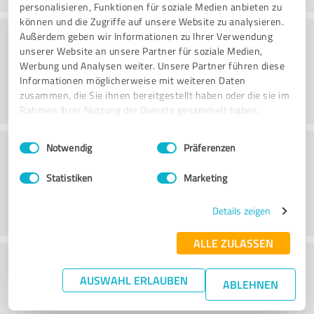
personalisieren, Funktionen für soziale Medien anbieten zu
können und die Zugriffe auf unsere Website zu analysieren.
Rådgivning
Außerdem geben wir Informationen zu Ihrer Verwendung
unserer Website an unsere Partner für soziale Medien,
Werbung und Analysen weiter. Unsere Partner führen diese
Informationen möglicherweise mit weiteren Daten
zusammen, die Sie ihnen bereitgestellt haben oder die sie im
Rahmen Ihrer Nutzung der Dienste gesammelt haben.
Einwilligungsauswahl
Impressum
|
Datenschutzbestimmungen
Kundeservice
Notwendig
Präferenzen
Statistiken
Marketing
Details zeigen
ALLE ZULASSEN
What do you think of the price to
AUSWAHL ERLAUBEN
performance ratio?
ABLEHNEN