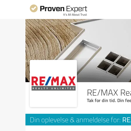
RE/MAX Rea
Tak for din tid. Din f
RE
Din oplevelse & anmeldelse for: