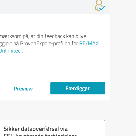
ærksom på, at din feedback kan blive
iggjort på ProvenExpert-profilen for
RE/MAX
Unlimited
.
Færdiggør
Preview
Sikker dataoverførsel via
SSL-krypterede forbindelser