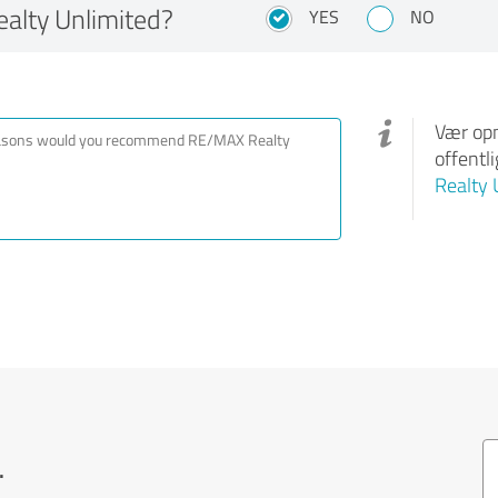
lty Unlimited?
YES
NO
Vær opm
offentl
Realty 
.